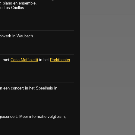
r, piano en ensemble.
o Los Criollos.
ephkerk in Waubach
um met
Carla Maffioletti
in het
Parktheater
 een concert in het Speelhuis in
oconcert. Meer informatie volgt zsm,