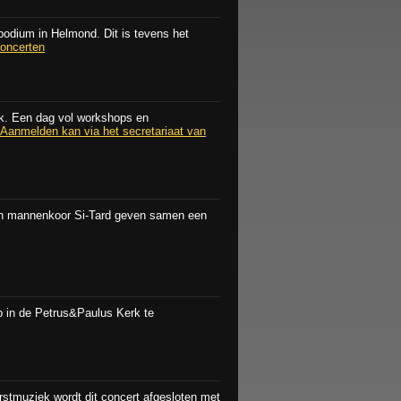
odium in Helmond. Dit is tevens het
oncerten
nk. Een dag vol workshops en
Aanmelden kan via het secretariaat van
n mannenkoor Si-Tard geven samen een
op in de Petrus&Paulus Kerk te
stmuziek wordt dit concert afgesloten met