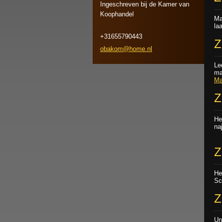
Ingeschreven bij de Kamer van
Koophandel
Ma
la
+31655790443
Z
obakom@h
ome.nl
Le
ma
Ma
Z
He
na
Z
He
Sc
Z
Un