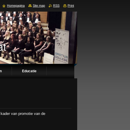
Homepagina
Site map
RSS
Print
en
Educatie
 kader van promotie van de