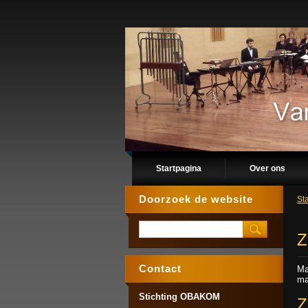
Startpagina
Over ons
Doorzoek de website
St
Z
Contact
Ma
ma
Stichting OBAKOM
Z